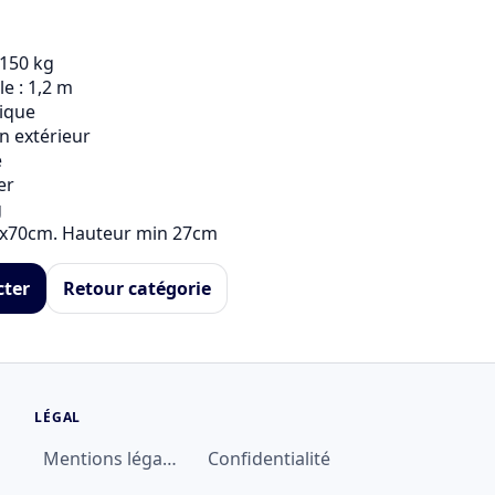
150 kg

 : 1,2 m

ique

n extérieur



r



45x70cm. Hauteur min 27cm
cter
Retour catégorie
LÉGAL
Mentions légales
Confidentialité