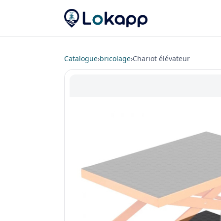
Catalogue
›
bricolage
›
Chariot élévateur