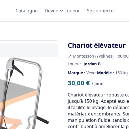
Catalogue
Devenez Loueur
Se connecter
Chariot élévateur
📍 Montesson (Yvelines), Toulo
Loueur :
Jordan B.
Marque :
Vevor
Modèle :
150 kg
30,00 €
/ jour
Chariot élévateur robuste c
jusqu’à 150 kg. Adapté aux e
il facilite le levage, le dép
matériaux encombrants. Son
manipulation fluide, tandis q
contribuent à améliorer la pr