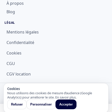
À propos
Blog
LÉGAL
Mentions légales
Confidentialité
Cookies
CGU
CGV location
© 2026 Lokapp.fr — Tous droits réservés
Cookies
Nous utilisons des cookies de mesure d’audience (Google
Robots
•
Sitemap
•
LLMs
Analytics) pour améliorer le site.
En savoir plus
.
Refuser
Personnaliser
Accepter