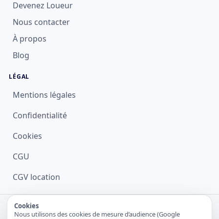
Devenez Loueur
Nous contacter
À propos
Blog
LÉGAL
Mentions légales
Confidentialité
Cookies
CGU
CGV location
© 2026 Lokapp.fr — Tous droits réservés
Cookies
Nous utilisons des cookies de mesure d’audience (Google
Robots
•
Sitemap
•
LLMs