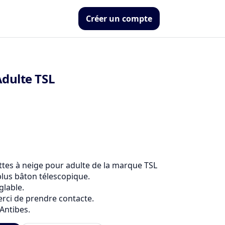
Créer un compte
Adulte TSL
ttes à neige pour adulte de la marque TSL 
us bâton télescopique.

able.

ci de prendre contacte.

 Antibes.