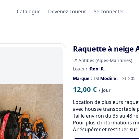
Catalogue
Devenez Loueur
Se connecter
Raquette à neige 
📍 Antibes (Alpes-Maritimes)
Loueur :
Roni R.
Marque :
TSL
Modèle :
TSL 205
12,00 €
/ jour
Location de plusieurs raque
avec housse transportable pl
Taille environ du 35 au 48 régl
Pour plus d informations mer
A récupérer et restituer sur