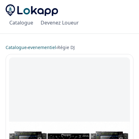
Catalogue
Devenez Loueur
Catalogue
›
evenementiel
›
Régie DJ